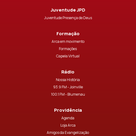
Juventude JPD
Juventude Presença de Deus
Formação
Arca em movimento
Formações
Capela Virtual
Rádio
Nossa História
93.9 FM - Joinville
100.1 FM - Blumenau
Providência
Agenda
Loja Arca
Amigos da Evangelização