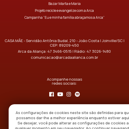
Bazar Marta e Maria
Projeto recicle e evangelize com a Arca
Campanha “Eu e minha família abraçamos a Arca”
CASA MÃE - Servidão Antônia Budal, 210 - João Costa | Joinville/SC |
CEP: 89209-450
Arca da Aliança:
47 3466-0515
| Rádio:
47 3026-1480
comunicacao@arcadaalianca.com.br
Acompanhe nossas
redes sociais:
As configurações de cookies neste site são definidas para qu
possamos dar-lhe a melhor experiência enquanto estiver aqui
Se desejar, você pode alterar as configurações de cookies a
qualquer momento em seu navegador. Ao continuar navegan