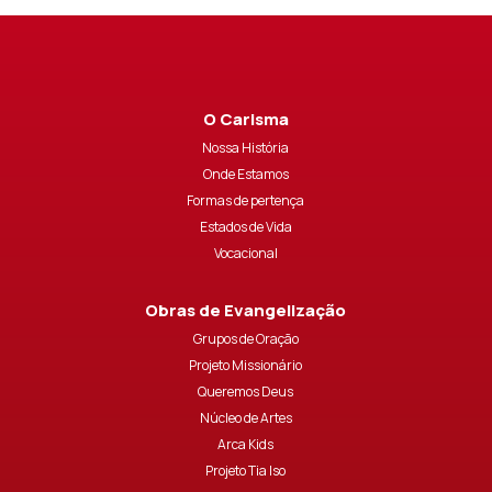
O Carisma
Nossa História
Onde Estamos
Formas de pertença
Estados de Vida
Vocacional
Obras de Evangelização
Grupos de Oração
Projeto Missionário
Queremos Deus
Núcleo de Artes
Arca Kids
Projeto Tia Iso