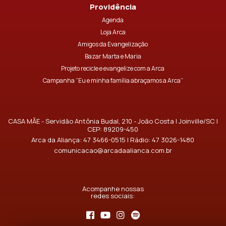
Providência
Agenda
Loja Arca
Amigos da Evangelização
Bazar Marta e Maria
Projeto recicle e evangelize com a Arca
Campanha “Eu e minha família abraçamos a Arca”
CASA MÃE - Servidão Antônia Budal, 210 - João Costa | Joinville/SC |
CEP: 89209-450
Arca da Aliança:
47 3466-0515
| Rádio:
47 3026-1480
comunicacao@arcadaalianca.com.br
Acompanhe nossas
redes sociais: