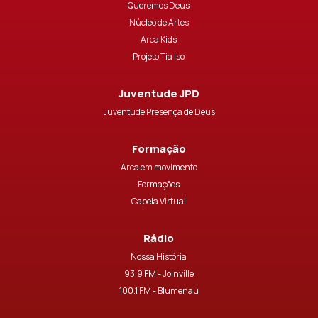
Queremos Deus
Núcleo de Artes
Arca Kids
Projeto Tia Iso
Juventude JPD
Juventude Presença de Deus
Formação
Arca em movimento
Formações
Capela Virtual
Rádio
Nossa História
93.9 FM - Joinville
100.1 FM - Blumenau