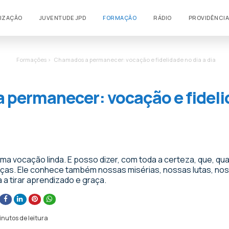
LIZAÇÃO
JUVENTUDE JPD
FORMAÇÃO
RÁDIO
PROVIDÊNCIA
Formações >
Chamados a permanecer: vocação e fidelidade no dia a dia
permanecer: vocação e fideli
 vocação linda. E posso dizer, com toda a certeza, que, qua
as. Ele conhece também nossas misérias, nossas lutas, nossa
a a tirar aprendizado e graça.
inutos de leitura