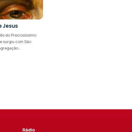
e Jesus
s do Preciosíssimo
e surgiu com São
gregação...
Rádio