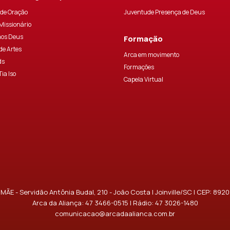
de Oração
Juventude Presença de Deus
 Missionário
os Deus
Formação
de Artes
Arca em movimento
ds
Formações
Tia Iso
Capela Virtual
MÃE - Servidão Antônia Budal, 210 - João Costa | Joinville/SC | CEP: 892
Arca da Aliança:
47 3466-0515
| Rádio:
47 3026-1480
comunicacao@arcadaalianca.com.br