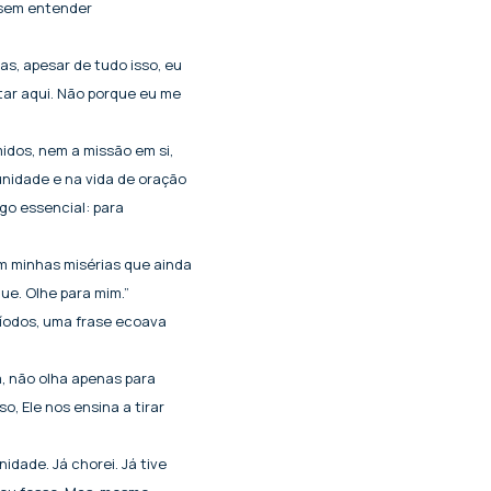
 sem entender
as, apesar de tudo isso, eu
tar aqui. Não porque eu me
dos, nem a missão em si,
nidade e na vida de oração
go essencial: para
om minhas misérias que ainda
e. Olhe para mim.”
ríodos, uma frase ecoava
, não olha apenas para
o, Ele nos ensina a tirar
dade. Já chorei. Já tive