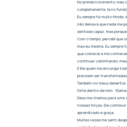
No primeiro momento, meu c
completamente, lá no fundo 
Eu sempre fui muito tímida, 
não deixava que nada me pa
sentisse capaz, mas porque
Com o tempo, percebi que o
mas eu mesma. Eu sempre fu
que comecei a me conhecer 
continuar caminhando, meus
É Ele quem me encoraja todo
precisam ser transformadas
Também vivi meus desertos. 
forte dentro de mim: “Elaine
Deus me chamou para uma vo
nossas forças. Ele conhece t
aprendizado e graça.
Muitas vezes me senti despr