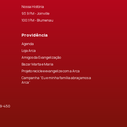
Nossa História
93.9 FM - Joinville
100.1 FM - Blumenau
Providência
Agenda
Loja Arca
Amigos da Evangelização
Bazar Marta e Maria
Projeto recicle e evangelize com a Arca
Campanha “Eu e minha família abraçamos a
Arca”
09-450