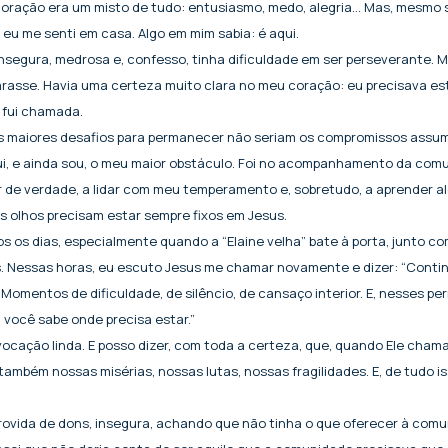
oração era um misto de tudo: entusiasmo, medo, alegria… Mas, mesmo
eu me senti em casa. Algo em mim sabia: é aqui.
insegura, medrosa e, confesso, tinha dificuldade em ser perseverante. M
rasse. Havia uma certeza muito clara no meu coração: eu precisava es
 fui chamada.
s maiores desafios para permanecer não seriam os compromissos assumi
i, e ainda sou, o meu maior obstáculo. Foi no acompanhamento da comu
de verdade, a lidar com meu temperamento e, sobretudo, a aprender al
 olhos precisam estar sempre fixos em Jesus.
s os dias, especialmente quando a “Elaine velha” bate à porta, junto c
. Nessas horas, eu escuto Jesus me chamar novamente e dizer: “Continu
Momentos de dificuldade, de silêncio, de cansaço interior. E, nesses pe
, você sabe onde precisa estar.”
cação linda. E posso dizer, com toda a certeza, que, quando Ele chama
ambém nossas misérias, nossas lutas, nossas fragilidades. E, de tudo iss
ovida de dons, insegura, achando que não tinha o que oferecer à comuni