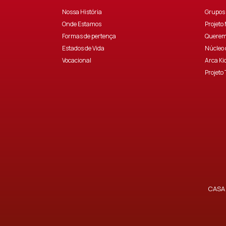
Nossa História
Grupos 
Onde Estamos
Projeto
Formas de pertença
Querem
Estados de Vida
Núcleo 
Vocacional
Arca Ki
Projeto 
CASA 