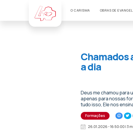
O CARISMA
OBRAS DE EVANGE
Chamados a 
a dia
Deus me chamou para uma
apenas para nossas forç
tudo isso, Ele nos ensin
Formações
26.01.2026 - 16:50:00 | 3 m