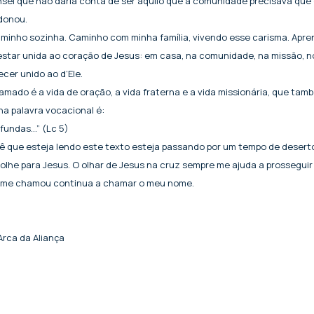
nsei que não daria conta de ser aquilo que a comunidade precisava que
donou.
aminho sozinha. Caminho com minha família, vivendo esse carisma. Apre
, estar unida ao coração de Jesus: em casa, na comunidade, na missão, no
er unido ao d’Ele.
mado é a vida de oração, a vida fraterna e a vida missionária, que tam
a palavra vocacional é:
undas...” (Lc 5)
ê que esteja lendo este texto esteja passando por um tempo de deserto
 olhe para Jesus. O olhar de Jesus na cruz sempre me ajuda a prosseguir
 me chamou continua a chamar o meu nome.
Arca da Aliança