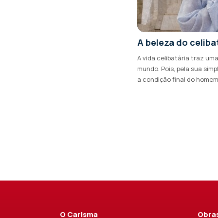
A beleza do celiba
A vida celibatária traz um
mundo. Pois, pela sua simp
a condição final do homem. 
O Carisma
Obras