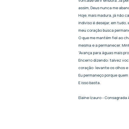
vontade de ir embora. Já pe
assim, Deus nunca me aban
Hoje, mais madura, já não c
indiviso é desejar, em tudo
meu coração busca permanec
O que me mantém fiel ao cha
mesma e a permanecer. Minh
“Avança para águas mais prof
Encerro dizendo: talvez voc
coração: levante os olhos e
Eu permaneço porque quem
E isso basta.
Elaine Izauro - Consagrada 