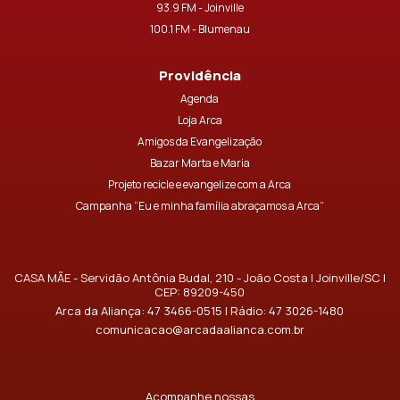
93.9 FM - Joinville
100.1 FM - Blumenau
Providência
Agenda
Loja Arca
Amigos da Evangelização
Bazar Marta e Maria
Projeto recicle e evangelize com a Arca
Campanha “Eu e minha família abraçamos a Arca”
CASA MÃE - Servidão Antônia Budal, 210 - João Costa | Joinville/SC |
CEP: 89209-450
Arca da Aliança:
47 3466-0515
| Rádio:
47 3026-1480
comunicacao@arcadaalianca.com.br
Acompanhe nossas