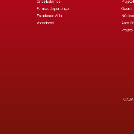
Onde Estamos
Projeto
Formas de pertença
Querem
Estados de Vida
Núcleo 
Vocacional
Arca Ki
Projeto 
CASA 