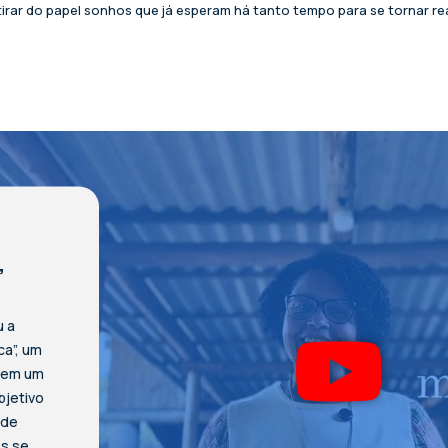
irar do papel sonhos que já esperam há tanto tempo para se tornar re
”
u a
ca”, um
a em um
bjetivo
 de
os se