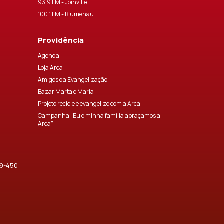
93.9 FM - Joinville
100.1 FM - Blumenau
Providência
Agenda
Loja Arca
Amigos da Evangelização
Bazar Marta e Maria
Projeto recicle e evangelize com a Arca
Campanha “Eu e minha família abraçamos a
Arca”
09-450