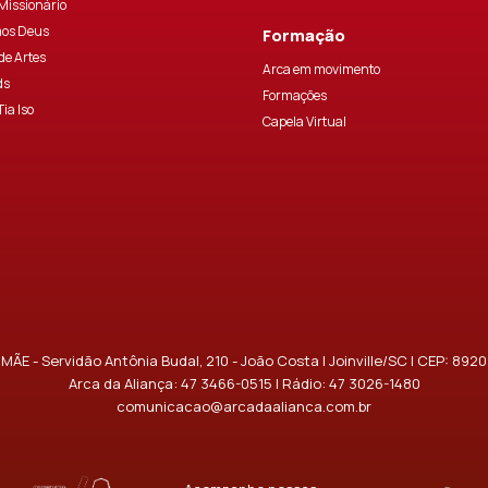
 Missionário
os Deus
Formação
de Artes
Arca em movimento
ds
Formações
Tia Iso
Capela Virtual
MÃE - Servidão Antônia Budal, 210 - João Costa | Joinville/SC | CEP: 892
Arca da Aliança:
47 3466-0515
| Rádio:
47 3026-1480
comunicacao@arcadaalianca.com.br