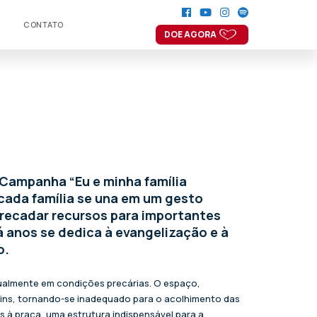
CONTATO
DOE AGORA
Campanha “Eu e minha família
 cada família se una em um gesto
rrecadar recursos para importantes
 anos se dedica à evangelização e à
o.
tualmente em condições precárias. O espaço,
ins, tornando-se inadequado para o acolhimento das
s à praça, uma estrutura indispensável para a